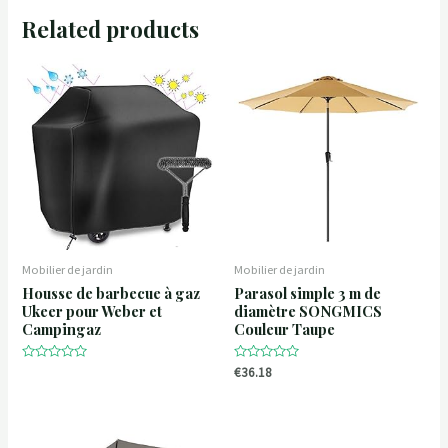
Related products
Mobilier de jardin
Mobilier de jardin
Housse de barbecue à gaz
Parasol simple 3 m de
Ukeer pour Weber et
diamètre SONGMICS
Campingaz
Couleur Taupe
R
R
€
36.18
a
a
t
t
e
e
d
d
0
0
o
o