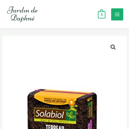
Aller
au
0
contenu
Mai
Men